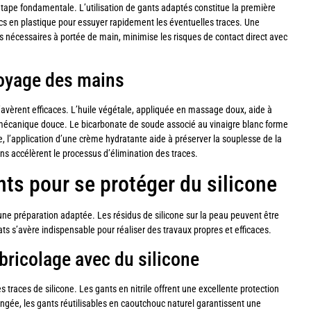
 étape fondamentale. L’utilisation de gants adaptés constitue la première
sacs en plastique pour essuyer rapidement les éventuelles traces. Une
uits nécessaires à portée de main, minimise les risques de contact direct avec
toyage des mains
 s’avèrent efficaces. L’huile végétale, appliquée en massage doux, aide à
n mécanique douce. Le bicarbonate de soude associé au vinaigre blanc forme
 l’application d’une crème hydratante aide à préserver la souplesse de la
ns accélèrent le processus d’élimination des traces.
ts pour se protéger du silicone
une préparation adaptée. Les résidus de silicone sur la peau peuvent être
uats s’avère indispensable pour réaliser des travaux propres et efficaces.
bricolage avec du silicone
 traces de silicone. Les gants en nitrile offrent une excellente protection
longée, les gants réutilisables en caoutchouc naturel garantissent une