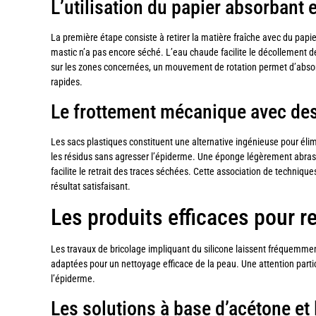
L’utilisation du papier absorbant 
La première étape consiste à retirer la matière fraîche avec du pap
mastic n’a pas encore séché. L’eau chaude facilite le décollement de
sur les zones concernées, un mouvement de rotation permet d’absorb
rapides.
Le frottement mécanique avec de
Les sacs plastiques constituent une alternative ingénieuse pour éli
les résidus sans agresser l’épiderme. Une éponge légèrement abrasi
facilite le retrait des traces séchées. Cette association de techniq
résultat satisfaisant.
Les produits efficaces pour re
Les travaux de bricolage impliquant du silicone laissent fréquemme
adaptées pour un nettoyage efficace de la peau. Une attention particul
l’épiderme.
Les solutions à base d’acétone et 