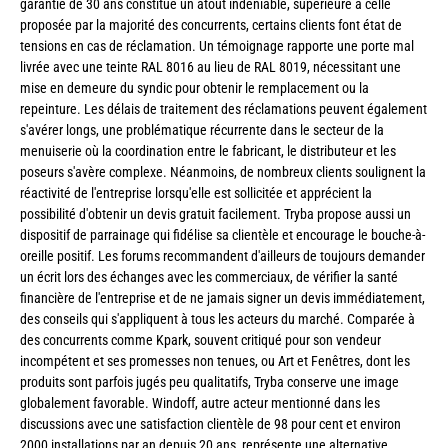
garantie de 30 ans constitue un atout indéniable, supérieure à celle
proposée par la majorité des concurrents, certains clients font état de
tensions en cas de réclamation. Un témoignage rapporte une porte mal
livrée avec une teinte RAL 8016 au lieu de RAL 8019, nécessitant une
mise en demeure du syndic pour obtenir le remplacement ou la
repeinture. Les délais de traitement des réclamations peuvent également
s'avérer longs, une problématique récurrente dans le secteur de la
menuiserie où la coordination entre le fabricant, le distributeur et les
poseurs s'avère complexe. Néanmoins, de nombreux clients soulignent la
réactivité de l'entreprise lorsqu'elle est sollicitée et apprécient la
possibilité d'obtenir un devis gratuit facilement. Tryba propose aussi un
dispositif de parrainage qui fidélise sa clientèle et encourage le bouche-à-
oreille positif. Les forums recommandent d'ailleurs de toujours demander
un écrit lors des échanges avec les commerciaux, de vérifier la santé
financière de l'entreprise et de ne jamais signer un devis immédiatement,
des conseils qui s'appliquent à tous les acteurs du marché. Comparée à
des concurrents comme Kpark, souvent critiqué pour son vendeur
incompétent et ses promesses non tenues, ou Art et Fenêtres, dont les
produits sont parfois jugés peu qualitatifs, Tryba conserve une image
globalement favorable. Windoff, autre acteur mentionné dans les
discussions avec une satisfaction clientèle de 98 pour cent et environ
2000 installations par an depuis 20 ans, représente une alternative